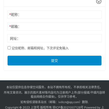
*
昵称：
*
邮箱：
网址：
记住昵称、邮箱和网址，下次评论免输入
提交
本站仅提供信息存储空间服务，本站不拥有所有权，不承担相关法律责任。
所有文章资讯、展示的图片素材等内容均为注册用户上传(部分报媒/平媒内容转
载自网络合作媒体)，仅供学习参考。
如有侵权请联系站长（邮箱：ivillcn@qq.com）删除.
Copyright © 2023 上饶号 版权所有
琼ICP备2021007128号
Powered by
上