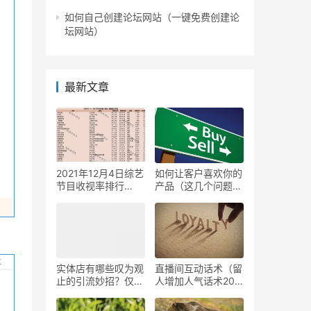
如何自己创建论坛网站（一键免费创建论
坛网站）
最新文章
2021年12月4日综艺
如何让客户喜欢你的
节目收视率排行
产品（这几个问题值
榜,CSM63城综艺收
得思考）
视率排名:非诚勿
扰、追光吧、超燃美
食记
实体店有哪些叹为观
直播间互动话术（留
止的引流妙招？仅用
人增加人气话术20
一个月，客流增加
条）
1000人