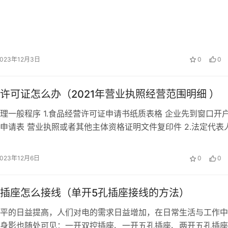
2023年12月3日
0
0
许可证怎么办（2021年营业执照经营范围明细 ）
理一般程序 1.食品经营许可证申请书纸质表格 企业先到窗口开
申请表 营业执照或者其他主体资格证明文件复印件 2.法定代表
明复印件 3.人员健...
2023年12月6日
0
0
插座怎么接线（单开5孔插座接线的方法）
平的日益提高，人们对电的需求日益增加，在日常生活与工作中
身影也随处可见：一开双控插座、一开五孔插座、两开五孔插座