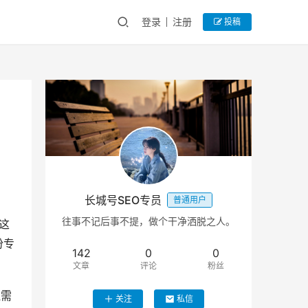
登录
注册
投稿
长城号SEO专员
普通用户
往事不记后事不提，做个干净洒脱之人。
这
份专
142
0
0
文章
评论
粉丝
还需
关注
私信