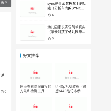
一篇
sync是什么意思车上的功
能（分析车内的SYNC功
能）
5
幼儿园家长寄语简单真实
（家长对孩子幼儿园毕业
寄语）
5
好文推荐
例说
网页查看隐藏链接的
t440p拆机教程（联
方法和检测工具
想t440笔记本参
0
（附：网站链接隐藏
数）
的方法）