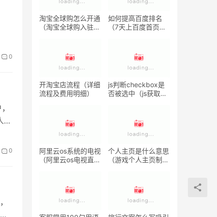
淘宝全球购怎么开通
如何提高百度排名
（淘宝全球购入驻流
（7天上百度首页的
程）
技术分享）
0
开淘宝店流程（详细
js判断checkbox是
流程及费用明细）
否被选中（js获取复
选框选中的值 ）
户，
人或
阿里云os系统的电视
个人主页是什么意思
0
（阿里云os电视直播
（游戏个人主页制
软件）
作）
，