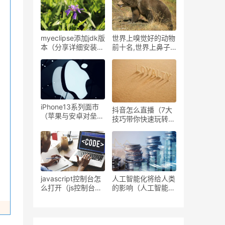
myeclipse添加jdk版
世界上嗅觉好的动物
本（分享详细安装步
前十名,世界上鼻子
骤）
灵敏的十大动物排行
榜
iPhone13系列面市
抖音怎么直播（7大
（苹果与安卓对垒高
技巧带你快速玩转抖
端市场各有优劣 ）
音直播）
javascript控制台怎
人工智能化将给人类
么打开（js控制台使
的影响（人工智能发
用详解）
展前景分析）