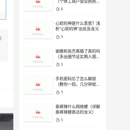
（个体工商户营业执照办
理网址）
6
心软的神是什么意思？浅
析“心软的神”出处及含义
5
担
谢娜和张杰离婚了真的吗
（多出细节证实两人感情
稳定）
5
手机密码忘了怎么解锁
（教你一招，几分钟就能
顺利解锁）
5
泰裤辣什么网络梗（详解
泰裤辣梗表达的含义）
）
5