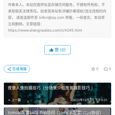
作者本人。本站仅提供信息存储空间服务，不拥有所有权，不
承担相关法律责任。如发现本站有涉嫌抄袭侵权/违法违规的内
容， 请发送邮件至 ivillcn@qq.com 举报，一经查实，本站将
立刻删除。文章链接：
https://www.shangraobbs.com/n/4345.html
赞
(0)
生成海报
0
0
夜景人像拍摄技巧（分场景介绍夜景摄影技巧 ）
上一篇
2023年12月2日 下午5:31
tomcat配置ssl证书ip访问（tomcat配置https协议）