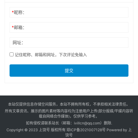
*
昵称：
*
邮箱：
网址：
记住昵称、邮箱和网址，下次评论免输入
提交
本站仅提供信息存储空间服务，本站不拥有所有权，不承担相关法律责任。
所有文章资讯、展示的图片素材等内容均为注册用户上传(部分报媒/平媒内容转
载自网络合作媒体)，仅供学习参考。
如有侵权请联系站长（邮箱：ivillcn@qq.com）删除.
Copyright © 2023 上饶号 版权所有
琼ICP备2021007128号
Powered by
上
饶号