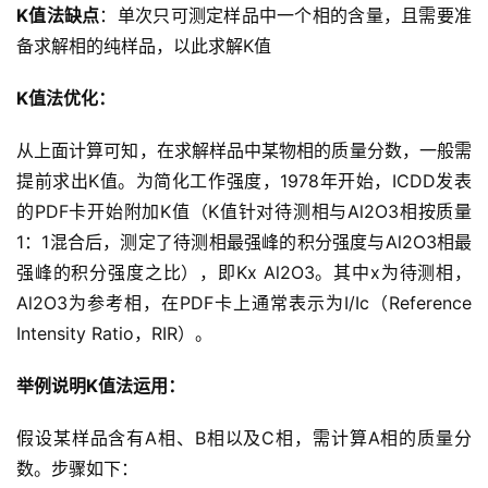
K值法缺点
：单次只可测定样品中一个相的含量，且需要准
备求解相的纯样品，以此求解K值
K值法优化：
从上面计算可知，在求解样品中某物相的质量分数，一般需
提前求出K值。为简化工作强度，1978年开始，ICDD发表
的PDF卡开始附加K值（K值针对待测相与Al2O3相按质量
1：1混合后，测定了待测相最强峰的积分强度与Al2O3相最
强峰的积分强度之比），即Kx Al2O3。其中x为待测相，
Al2O3为参考相，在PDF卡上通常表示为I/Ic（Reference
Intensity Ratio，RIR）。
举例说明K值法运用：
假设某样品含有A相、B相以及C相，需计算A相的质量分
数。步骤如下：