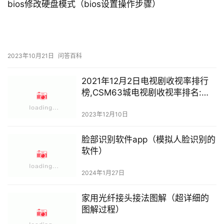
bios修改硬盘模式（bios设置操作步骤）
2023年10月21日
问答百科
2021年12月2日电视剧收视率排行
榜,CSM63城电视剧收视率排名:半
暖时光、不惑之旅、两个人的世
界、斛珠夫人、陪你逐风飞翔
2023年12月10日
脸部识别软件app（模拟人脸识别的
软件）
2024年1月27日
家用光纤接头接法图解（超详细的
图解过程）