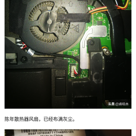
陈年散热器风扇，已经布满灰尘。