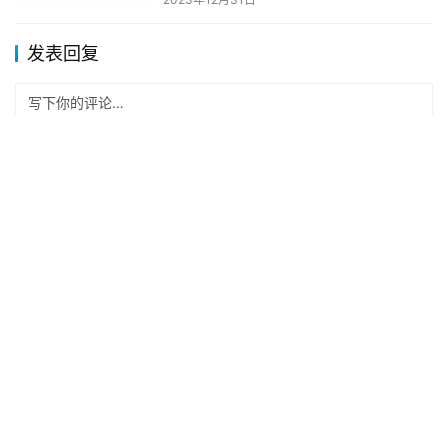
发表回复
*
昵称：
*
邮箱：
网址：
记住昵称、邮箱和网址，下次评论免输入
提交