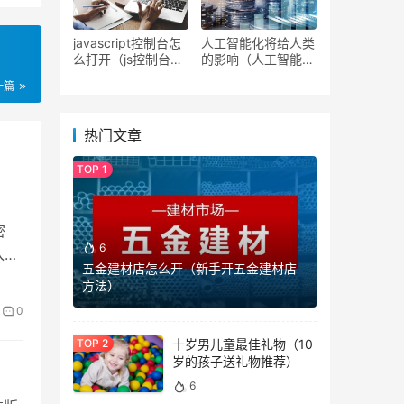
javascript控制台怎
人工智能化将给人类
么打开（js控制台使
的影响（人工智能发
用详解）
展前景分析）
一篇
热门文章
密
6
入
五金建材店怎么开（新手开五金建材店
方法）
0
十岁男儿童最佳礼物（10
岁的孩子送礼物推荐）
6