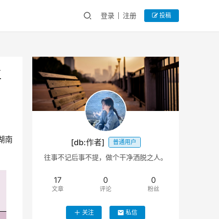
登录
注册
投稿
江
3湖南
[db:作者]
普通用户
往事不记后事不提，做个干净洒脱之人。
17
0
0
文章
评论
粉丝
关注
私信