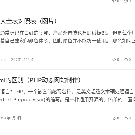
0
0
大全表对照表（图片）
通常标记在口红的底部，产品外包装也有贴纸标识。 但是每个
着自己独家的颜色体系，因此颜色并不能统一使用。 那么如何
色呢？小编觉得还是按大体的色系...
tone
2023年11月4日
0
0
html的区别（PHP动态网站制作）
么语言? PHP，一个嵌套的缩写名称，是英文超级文本预处理语言
ypertext Preprocessor)的缩写。是一种通用开源的、简单的，
...
2024年1月9日
0
0