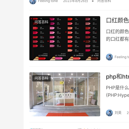
•
Feeling tone
2023年8月26日
问答百科
口红颜色
问答百科
口红的颜色
的口红都有
区分这些颜
Feeling 
php和
问答百科
PHP是什
(PHP:H
象的，解释型
刘英