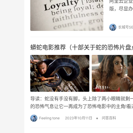
阿里云企业
版，尽显办
邮箱品牌，
长城号S
蟒蛇电影推荐（十部关于蛇的恐怖片盘
导读：蛇没有手没有脚，头上除了两小眼睛就剩一
的恐怖气息让它一再成为了恐怖电影中的主角!看过
•
Feeling tone
2023年10月11日
问答百科