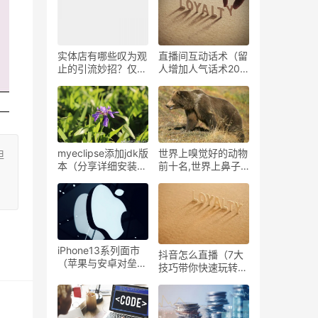
扰、追光吧、超燃美
食记
实体店有哪些叹为观
直播间互动话术（留
止的引流妙招？仅用
人增加人气话术20
一个月，客流增加
条）
1000人
myeclipse添加jdk版
世界上嗅觉好的动物
担
本（分享详细安装步
前十名,世界上鼻子
骤）
灵敏的十大动物排行
榜
iPhone13系列面市
抖音怎么直播（7大
（苹果与安卓对垒高
技巧带你快速玩转抖
端市场各有优劣 ）
音直播）