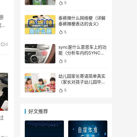
顺利解锁）
5
册
泰裤辣什么网络梗（详解
泰裤辣梗表达的含义）
流
5
0
sync是什么意思车上的功
能（分析车内的SYNC功
能）
5
幼儿园家长寄语简单真实
（家长对孩子幼儿园毕业
寄语）
5
好文推荐
过