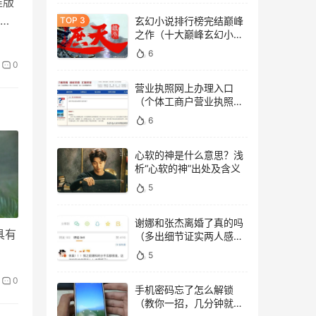
准版
的
玄幻小说排行榜完结巅峰
之作（十大巅峰玄幻小说
排行榜）
6
0
营业执照网上办理入口
（个体工商户营业执照办
理网址）
6
心软的神是什么意思？浅
析“心软的神”出处及含义
5
谢娜和张杰离婚了真的吗
具有
（多出细节证实两人感情
稳定）
5
0
手机密码忘了怎么解锁
（教你一招，几分钟就能