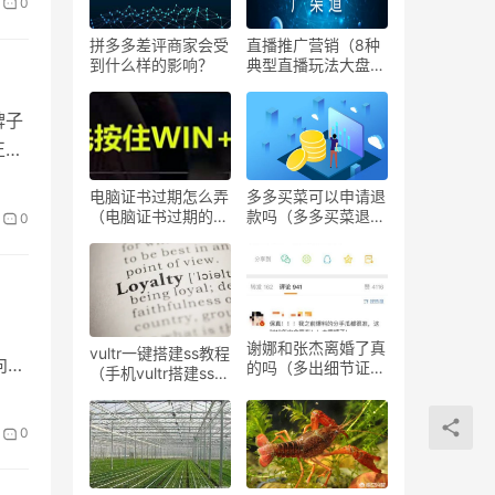
0
拼多多差评商家会受
直播推广营销（8种
到什么样的影响？
典型直播玩法大盘
点）
牌子
正确
电脑证书过期怎么弄
多多买菜可以申请退
（电脑证书过期的解
款吗（多多买菜退款
0
决方法）
方法）
谢娜和张杰离婚了真
vultr一键搭建ss教程
面向对
的吗（多出细节证实
（手机vultr搭建ssr
两人感情稳定）
教程）
0