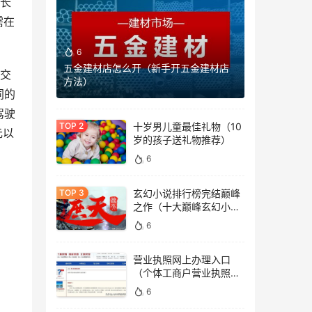
延长
需在
6
五金建材店怎么开（新手开五金建材店
路交
方法）
同的
驾驶
十岁男儿童最佳礼物（10
元以
岁的孩子送礼物推荐）
6
玄幻小说排行榜完结巅峰
之作（十大巅峰玄幻小说
排行榜）
6
营业执照网上办理入口
（个体工商户营业执照办
理网址）
6