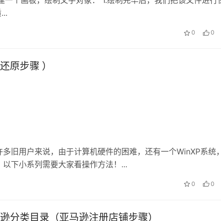
I，新建一个画板，绘制文字对象： 1.绘制完毕后，我们把该文件进行
..
0
0
还原步骤 ）
多旧用户来说，由于计算机硬件的困难，还有一个WinXP系统
以下小系列需要大家看操作方法！...
0
0
逊分类目录（亚马逊注册店铺步骤）