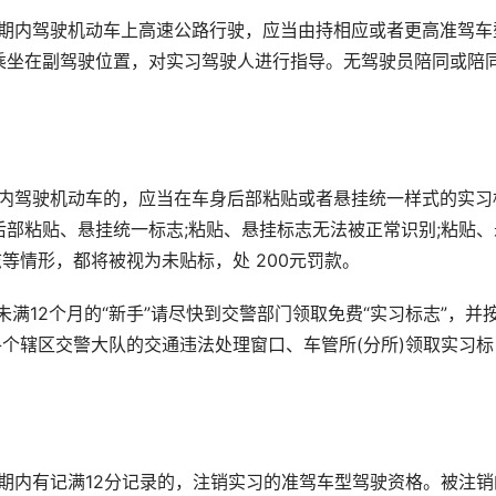
实习期内驾驶机动车上高速公路行驶，应当由持相应或者更高准驾车
乘坐在副驾驶位置，对实习驾驶人进行指导。无驾驶员陪同或陪
习期内驾驶机动车的，应当在车身后部粘贴或者悬挂统一样式的实习
部粘贴、悬挂统一标志;粘贴、悬挂标志无法被正常识别;粘贴、
等情形，都将被视为未贴标，处 200元罚款。
未满12个月的“新手”请尽快到交警部门领取免费“实习标志”，并
各个辖区交警大队的交通违法处理窗口、车管所(分所)领取实习标
习期内有记满12分记录的，注销实习的准驾车型驾驶资格。被注销