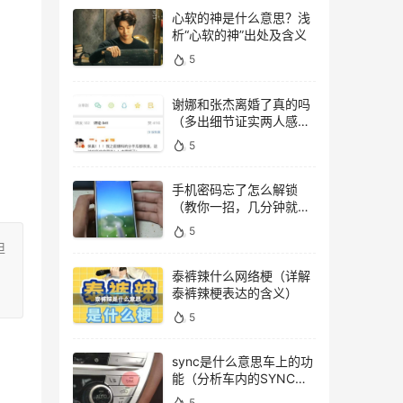
心软的神是什么意思？浅
析“心软的神”出处及含义
5
谢娜和张杰离婚了真的吗
（多出细节证实两人感情
稳定）
5
手机密码忘了怎么解锁
（教你一招，几分钟就能
顺利解锁）
5
担
泰裤辣什么网络梗（详解
泰裤辣梗表达的含义）
5
sync是什么意思车上的功
能（分析车内的SYNC功
能）
5