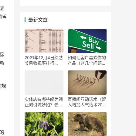
型
同驾
最新文章
标
2021年12月4日综艺
如何让客户喜欢你的
悬
节目收视率排行
产品（这几个问题值
榜,CSM63城综艺收
得思考）
视率排名:非诚勿
扰、追光吧、超燃美
食记
按规
实体店有哪些叹为观
直播间互动话术（留
止的引流妙招？仅用
人增加人气话术20
一个月，客流增加
条）
1000人
的