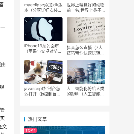
酒
myeclipse添加jdk版
世界上嗅觉好的动物
本（分享详细安装步
前十名,世界上鼻子
骤）
灵敏的十大动物排行
榜
长一
iPhone13系列面市
抖音怎么直播（7大
（苹果与安卓对垒高
技巧带你快速玩转抖
端市场各有优劣 ）
音直播）
须由
规
javascript控制台怎
人工智能化将给人类
么打开（js控制台使
的影响（人工智能发
用详解）
展前景分析）
期管
在实
热门文章
全文