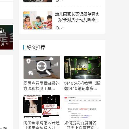
幼儿园家长寄语简单真实
（家长对孩子幼儿园毕业
寄语）
5
溜）
一篇
好文推荐
网页查看隐藏链接的
t440p拆机教程（联
方法和检测工具
想t440笔记本参
（附：网站链接隐藏
数）
的方法）
淘宝全球购怎么开通
如何提高百度排名
（淘宝全球购入驻流
（7天上百度首页的