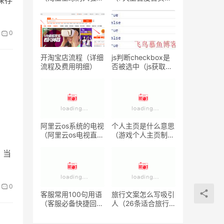
保存
程）
技术分享）
0
开淘宝店流程（详细
js判断checkbox是
流程及费用明细）
否被选中（js获取复
选框选中的值 ）
阿里云os系统的电视
个人主页是什么意思
（阿里云os电视直播
（游戏个人主页制
软件）
作）
，当
0
客服常用100句用语
旅行文案怎么写吸引
（客服必备快捷回复
人（26条适合旅行
语大全）
时发朋友圈的句子）