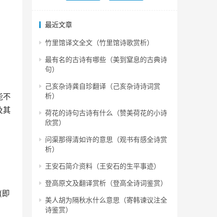
最近文章
竹里馆译文全文（竹里馆诗歌赏析）
最有名的古诗有哪些（美到窒息的古典诗
句）
己亥杂诗龚自珍翻译（己亥杂诗诗词赏
能不
析）
及其
荷花的诗句古诗有什么（赞美荷花的小诗
欣赏）
问渠那得清如许的意思（观书有感全诗赏
析）
王安石简介资料（王安石的生平事迹）
登高原文及翻译赏析（登高全诗词鉴赏）
(即
美人胡为隔秋水什么意思（寄韩谏议注全
诗鉴赏）