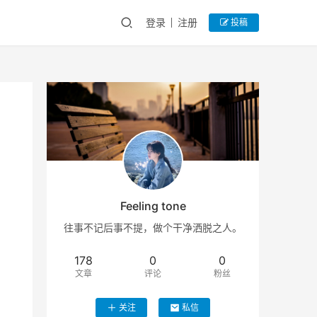
登录
注册
投稿
Feeling tone
往事不记后事不提，做个干净洒脱之人。
178
0
0
文章
评论
粉丝
关注
私信