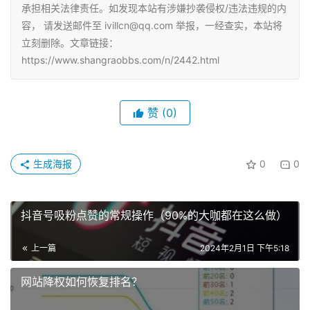
承担相关法律责任。如发现本站有涉嫌抄袭侵权/违法违规的内
容， 请发送邮件至 ivillcn@qq.com 举报，一经查实，本站将
立刻删除。文章链接：
https://www.shangraobbs.com/n/2442.html
赞
(0)
生成海报
0
0
抖音号吸粉点赞的常规操作（90%的大咖都在这么做）
上一篇
2024年2月1日 下午5:18
网站降权如何恢复排名？