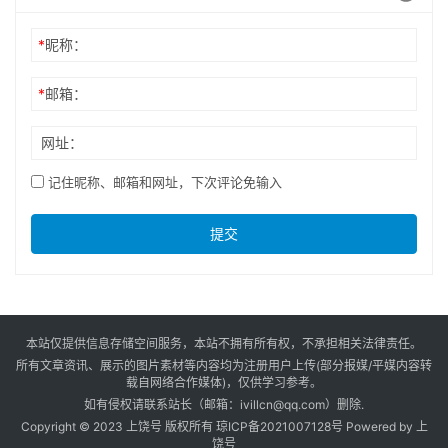
*
昵称：
*
邮箱：
网址：
记住昵称、邮箱和网址，下次评论免输入
提交
本站仅提供信息存储空间服务，本站不拥有所有权，不承担相关法律责任。
所有文章资讯、展示的图片素材等内容均为注册用户上传(部分报媒/平媒内容转
载自网络合作媒体)，仅供学习参考。
如有侵权请联系站长（邮箱：ivillcn@qq.com）删除.
Copyright © 2023 上饶号 版权所有
琼ICP备2021007128号
Powered by
上
饶号