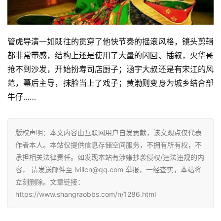
管虎导演一如既往的贯穿了他快节奏的摇滚风格，镜头剪辑
都非常带感，结构上还是使用了大量的闪回、插叙，火华哥
抢不到沙发，开始扮寿司店厨子；涵宇大叔还是有宋江的风
范，幕后主导，抹脸当上了戏子；黄渤则变身为城乡结合部
牛仔……
版权声明：本文内容由互联网用户自发贡献，该文观点仅代表
作者本人。本站仅提供信息存储空间服务，不拥有所有权，不
承担相关法律责任。如发现本站有涉嫌抄袭侵权/违法违规的内
容， 请发送邮件至 ivillcn@qq.com 举报，一经查实，本站将
立刻删除。文章链接：
https://www.shangraobbs.com/n/1286.html