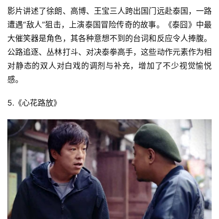
影片讲述了徐朗、高博、王宝三人跨出国门远赴泰国，一路
遭遇“敌人”狙击，上演泰国冒险传奇的故事。《泰囧》中最
大催笑器是角色，其各种意想不到的台词和反应令人捧腹。
公路追逐、丛林打斗、对决泰拳高手，这些动作元素作为相
对静态的双人对白戏的调剂与补充，增加了不少视觉愉悦
感。
5.《心花路放》